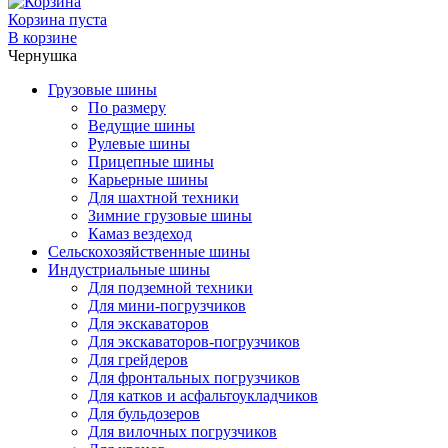
Корзина пуста
В корзине
Чернушка
Грузовые шины
По размеру
Ведущие шины
Рулевые шины
Прицепные шины
Карьерные шины
Для шахтной техники
Зимние грузовые шины
Камаз вездеход
Сельскохозяйственные шины
Индустриальные шины
Для подземной техники
Для мини-погрузчиков
Для экскаваторов
Для экскаваторов-погрузчиков
Для грейдеров
Для фронтальных погрузчиков
Для катков и асфальтоукладчиков
Для бульдозеров
Для вилочных погрузчиков