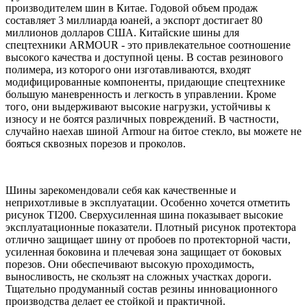
производителем шин в Китае. Годовой объем продаж
составляет 3 миллиарда юаней, а экспорт достигает 80
миллионов долларов США. Китайские шины для
спецтехники ARMOUR - это привлекательное соотношение
высокого качества и доступной цены. В состав резинового
полимера, из которого они изготавливаются, входят
модифицированные компоненты, придающие спецтехнике
большую маневренность и легкость в управлении. Кроме
того, они выдерживают высокие нагрузки, устойчивы к
износу и не боятся различных повреждений. В частности,
случайно наехав шиной Armour на битое стекло, вы можете не
бояться сквозных порезов и проколов.
Шины зарекомендовали себя как качественные и
неприхотливые в эксплуатации. Особенно хочется отметить
рисунок TI200. Сверхусиленная шина показывает высокие
эксплуатационные показатели. Плотный рисунок протектора
отлично защищает шину от пробоев по протекторной части,
усиленная боковина и плечевая зона защищает от боковых
порезов. Они обеспечивают высокую проходимость,
выносливость, не скользят на сложных участках дороги.
Тщательно продуманный состав резины инновационного
производства делает ее стойкой и практичной.