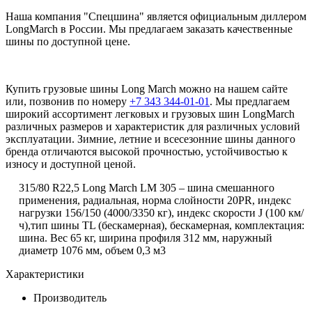
Наша компания "Спецшина" является официальным диллером
LongMarch в России. Мы предлагаем заказать качественные
шины по доступной цене.
Купить грузовые шины Long March можно на нашем сайте
или, позвонив по номеру
+7 343 344-01-01
. Мы предлагаем
широкий ассортимент легковых и грузовых шин LongMarch
различных размеров и характеристик для различных условий
эксплуатации. Зимние, летние и всесезонние шины данного
бренда отличаются высокой прочностью, устойчивостью к
износу и доступной ценой.
315/80 R22,5 Long March LM 305 – шина смешанного
применения, радиальная, норма слойности 20PR, индекс
нагрузки 156/150 (4000/3350 кг), индекс скорости
J
(100 км/
ч),тип шины TL (бескамерная), бескамерная, комплектация:
шина. Вес 65 кг, ширина профиля 312 мм, наружный
диаметр 1076 мм, объем 0,3 м3
Характеристики
Производитель