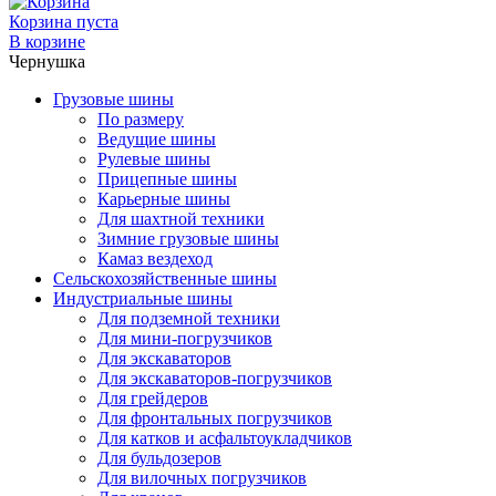
Корзина пуста
В корзине
Чернушка
Грузовые шины
По размеру
Ведущие шины
Рулевые шины
Прицепные шины
Карьерные шины
Для шахтной техники
Зимние грузовые шины
Камаз вездеход
Сельскохозяйственные шины
Индустриальные шины
Для подземной техники
Для мини-погрузчиков
Для экскаваторов
Для экскаваторов-погрузчиков
Для грейдеров
Для фронтальных погрузчиков
Для катков и асфальтоукладчиков
Для бульдозеров
Для вилочных погрузчиков