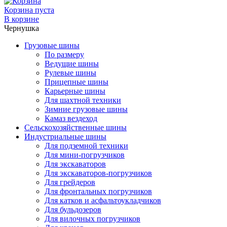
Корзина пуста
В корзине
Чернушка
Грузовые шины
По размеру
Ведущие шины
Рулевые шины
Прицепные шины
Карьерные шины
Для шахтной техники
Зимние грузовые шины
Камаз вездеход
Сельскохозяйственные шины
Индустриальные шины
Для подземной техники
Для мини-погрузчиков
Для экскаваторов
Для экскаваторов-погрузчиков
Для грейдеров
Для фронтальных погрузчиков
Для катков и асфальтоукладчиков
Для бульдозеров
Для вилочных погрузчиков