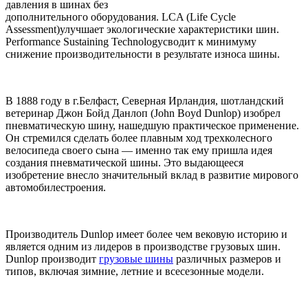
давления в шинах без
дополнительного оборудования. LCA (Life Cycle
Assessment)улучшает экологические характеристики шин.
Performance Sustaining Technologyсводит к минимуму
снижение производительности в результате износа шины.
В 1888 году в г.Белфаст, Северная Ирландия, шотландский
ветеринар Джон Бойд Данлоп (John Boyd Dunlop) изобрел
пневматическую шину, нашедшую практическое применение.
Он стремился сделать более плавным ход трехколесного
велосипеда своего сына — именно так ему пришла идея
создания пневматической шины. Это выдающееся
изобретение внесло значительный вклад в развитие мирового
автомобилестроения.
Производитель Dunlop имеет более чем вековую историю и
является одним из лидеров в производстве грузовых шин.
Dunlop производит
грузовые шины
различных размеров и
типов, включая зимние, летние и всесезонные модели.