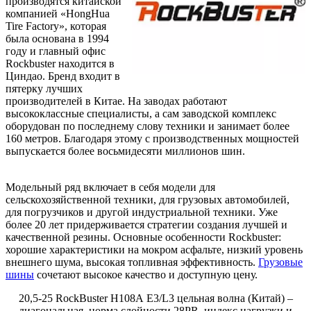
производятся китайской
компанией «HongHua
Tire Factory», которая
была основана в 1994
году и главный офис
Rockbuster находится в
Циндао. Бренд входит в
пятерку лучших
производителей в Китае. На заводах работают
высококлассные специалисты, а сам заводской комплекс
оборудован по последнему слову техники и занимает более
160 метров. Благодаря этому с производственных мощностей
выпускается более восьмидесяти миллионов шин.
Модельный ряд включает в себя модели для
сельскохозяйственной техники, для грузовых автомобилей,
для погрузчиков и другой индустриальной техники. Уже
более 20 лет придерживается стратегии создания лучшей и
качественной резины. Основные особенности Rockbuster:
хорошие характеристики на мокром асфальте, низкий уровень
внешнего шума, высокая топливная эффективность.
Грузовые
шины
сочетают высокое качество и доступную цену.
20,5-25
RockBuster
Н108А
E
3/
L
3 цельная волна (Китай) –
диагональная,
норма слойности 28PR, индекс нагрузки и