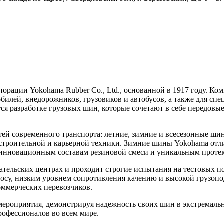
рации Yokohama Rubber Co., Ltd., основанной в 1917 году. Ко
илей, внедорожников, грузовиков и автобусов, а также для спе
ся разработке грузовых шин, которые сочетают в себе передовы
ей современного транспорта: летние, зимние и всесезонные ши
я строительной и карьерной техники. Зимние шины Yokohama о
я инновационным составам резиновой смеси и уникальным прот
тельских центрах и проходит строгие испытания на тестовых по
осу, низким уровнем сопротивления качению и высокой грузоп
оммерческих перевозчиков.
роприятия, демонстрируя надежность своих шин в экстремальн
рофессионалов во всем мире.