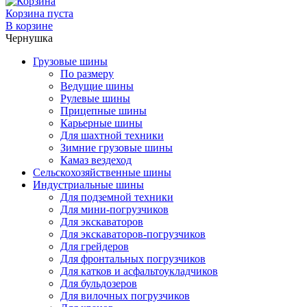
Корзина пуста
В корзине
Чернушка
Грузовые шины
По размеру
Ведущие шины
Рулевые шины
Прицепные шины
Карьерные шины
Для шахтной техники
Зимние грузовые шины
Камаз вездеход
Сельскохозяйственные шины
Индустриальные шины
Для подземной техники
Для мини-погрузчиков
Для экскаваторов
Для экскаваторов-погрузчиков
Для грейдеров
Для фронтальных погрузчиков
Для катков и асфальтоукладчиков
Для бульдозеров
Для вилочных погрузчиков