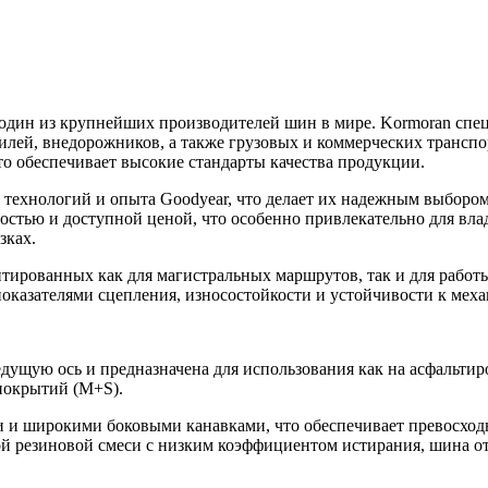
 один из крупнейших производителей шин в мире. Kormoran спе
лей, внедорожников, а также грузовых и коммерческих транспо
о обеспечивает высокие стандарты качества продукции.
технологий и опыта Goodyear, что делает их надежным выбором
остью и доступной ценой, что особенно привлекательно для вла
зках.
тированных как для магистральных маршрутов, так и для работ
оказателями сцепления, износостойкости и устойчивости к мех
едущую ось и предназначена для использования как на асфальтир
покрытий (M+S).
 широкими боковыми канавками, что обеспечивает превосходно
ой резиновой смеси с низким коэффициентом истирания, шина о