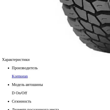
Характеристики
Производитель
Kormoran
Модель автошины
D On/Off
Сезонность
Диаметр посадочного места