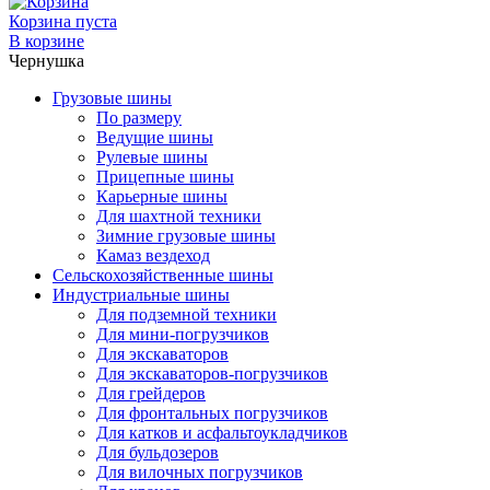
Корзина пуста
В корзине
Чернушка
Грузовые шины
По размеру
Ведущие шины
Рулевые шины
Прицепные шины
Карьерные шины
Для шахтной техники
Зимние грузовые шины
Камаз вездеход
Сельскохозяйственные шины
Индустриальные шины
Для подземной техники
Для мини-погрузчиков
Для экскаваторов
Для экскаваторов-погрузчиков
Для грейдеров
Для фронтальных погрузчиков
Для катков и асфальтоукладчиков
Для бульдозеров
Для вилочных погрузчиков