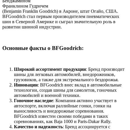
Бенджамином
Франклином Гудричем
(Benjamin Franklin Goodrich) в Акроне, штат Огайо, США.
BFGoodrich стал первым производителем пневматических
шин в Северной Америке и сыграл значительную роль в
развитии шинной индустрии.
Основные факты о BFGoodrich:
Широкий ассортимент продукции
: Бренд производит
шины для легковых автомобилей, внедорожников,
грузовиков, а также для экстремального бездорожья.
Инновации
: BFGoodrich внес вклад в автомобильные
технологии, создав шины для самолетов, гоночных
автомобилей и военной техники.
Гоночное наследие
: Компания активно участвует в
автоспорте, включая раллийные гонки, гонки на
выносливость и внедорожные соревнования.
BFGoodrich известен своими победами в таких
соревнованиях, как Baja 1000 и Paris-Dakar Rally.
Качество и надежность
: Бренд ассоциируется с