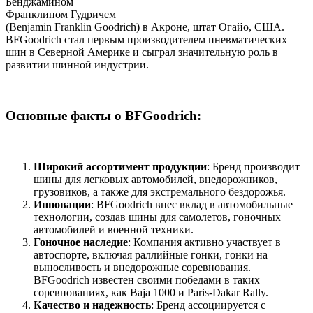
Бенджамином
Франклином Гудричем
(Benjamin Franklin Goodrich) в Акроне, штат Огайо, США.
BFGoodrich стал первым производителем пневматических
шин в Северной Америке и сыграл значительную роль в
развитии шинной индустрии.
Основные факты о BFGoodrich:
Широкий ассортимент продукции
: Бренд производит
шины для легковых автомобилей, внедорожников,
грузовиков, а также для экстремального бездорожья.
Инновации
: BFGoodrich внес вклад в автомобильные
технологии, создав шины для самолетов, гоночных
автомобилей и военной техники.
Гоночное наследие
: Компания активно участвует в
автоспорте, включая раллийные гонки, гонки на
выносливость и внедорожные соревнования.
BFGoodrich известен своими победами в таких
соревнованиях, как Baja 1000 и Paris-Dakar Rally.
Качество и надежность
: Бренд ассоциируется с