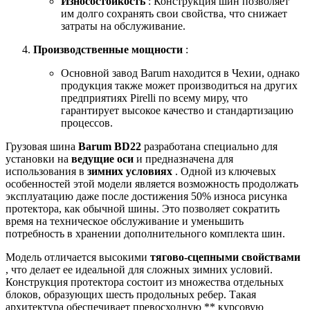
Износостойкость
: Конструкция шин позволяет
им долго сохранять свои свойства, что снижает
затраты на обслуживание.
Производственные мощности
:
Основной завод Barum находится в Чехии, однако
продукция также может производиться на других
предприятиях Pirelli по всему миру, что
гарантирует высокое качество и стандартизацию
процессов.
Грузовая шина
Barum BD22
разработана специально для
установки на
ведущие оси
и предназначена для
использования в
зимних условиях
. Одной из ключевых
особенностей этой модели является возможность продолжать
эксплуатацию даже после достижения 50% износа рисунка
протектора, как обычной шины. Это позволяет сократить
время на техническое обслуживание и уменьшить
потребность в хранении дополнительного комплекта шин.
Модель отличается высокими
тягово-сцепными свойствами
, что делает ее идеальной для сложных зимних условий.
Конструкция протектора состоит из множества отдельных
блоков, образующих шесть продольных ребер. Такая
архитектура обеспечивает превосходную ** курсовую