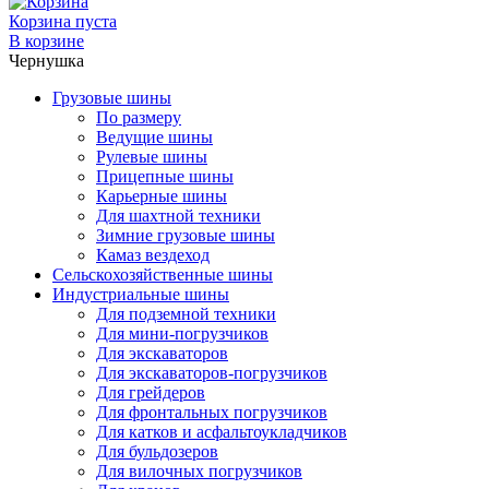
Корзина пуста
В корзине
Чернушка
Грузовые шины
По размеру
Ведущие шины
Рулевые шины
Прицепные шины
Карьерные шины
Для шахтной техники
Зимние грузовые шины
Камаз вездеход
Сельскохозяйственные шины
Индустриальные шины
Для подземной техники
Для мини-погрузчиков
Для экскаваторов
Для экскаваторов-погрузчиков
Для грейдеров
Для фронтальных погрузчиков
Для катков и асфальтоукладчиков
Для бульдозеров
Для вилочных погрузчиков