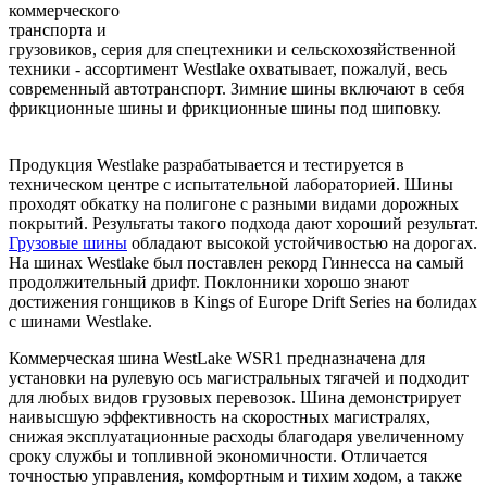
коммерческого
транспорта и
грузовиков, серия для спецтехники и сельскохозяйственной
техники - ассортимент Westlake охватывает, пожалуй, весь
современный автотранспорт. Зимние шины включают в себя
фрикционные шины и фрикционные шины под шиповку.
Продукция Westlake разрабатывается и тестируется в
техническом центре с испытательной лабораторией. Шины
проходят обкатку на полигоне с разными видами дорожных
покрытий. Результаты такого подхода дают хороший результат.
Грузовые шины
обладают высокой устойчивостью на дорогах.
На шинах Westlake был поставлен рекорд Гиннесса на самый
продолжительный дрифт. Поклонники хорошо знают
достижения гонщиков в Kings of Europe Drift Series на болидах
с шинами Westlake.
Коммерческая шина WestLake WSR1 предназначена для
установки на рулевую ось магистральных тягачей и подходит
для любых видов грузовых перевозок. Шина демонстрирует
наивысшую эффективность на скоростных магистралях,
снижая эксплуатационные расходы благодаря увеличенному
сроку службы и топливной экономичности. Отличается
точностью управления, комфортным и тихим ходом, а также