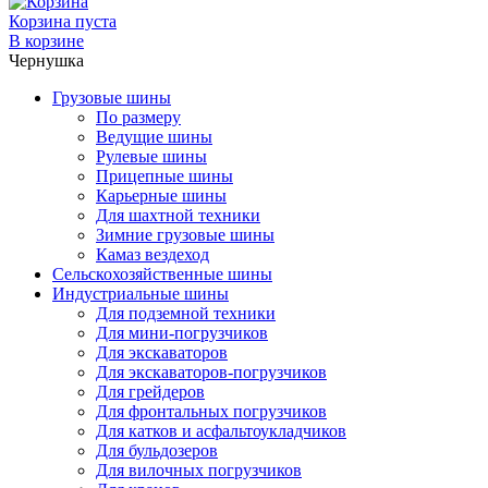
Корзина пуста
В корзине
Чернушка
Грузовые шины
По размеру
Ведущие шины
Рулевые шины
Прицепные шины
Карьерные шины
Для шахтной техники
Зимние грузовые шины
Камаз вездеход
Сельскохозяйственные шины
Индустриальные шины
Для подземной техники
Для мини-погрузчиков
Для экскаваторов
Для экскаваторов-погрузчиков
Для грейдеров
Для фронтальных погрузчиков
Для катков и асфальтоукладчиков
Для бульдозеров
Для вилочных погрузчиков