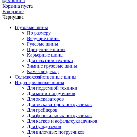
Корзина пуста
В корзине
Чернушка
Грузовые шины
По размеру
Ведущие шины
Рулевые шины
Прицепные шины
Карьерные шины
Для шахтной техники
Зимние грузовые шины
Камаз вездеход
Сельскохозяйственные шины
Индустриальные шины
Для подземной техники
Для мини-погрузчиков
Для экскаваторов
Для экскаваторов-погрузчиков
Для грейдеров
Для фронтальных погрузчиков
Для катков и асфальтоукладчиков
Для бульдозеров
Для вилочных погрузчиков