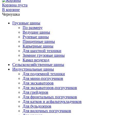
Корзина пуста
В корзине
Чернушка
Грузовые шины
По размеру
Ведущие шины
Рулевые шины
Прицепные шины
Карьерные шины
Для шахтной техники
Зимние грузовые шины
Камаз вездеход
Сельскохозяйственные шины
Индустриальные шины
Для подземной техники
Для мини-погрузчиков
Для экскаваторов
Для экскаваторов-погрузчиков
Для грейдеров
Для фронтальных погрузчиков
Для катков и асфальтоукладчиков
Для бульдозеров
Для вилочных погрузчиков