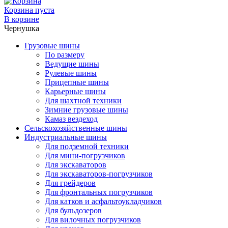
Корзина пуста
В корзине
Чернушка
Грузовые шины
По размеру
Ведущие шины
Рулевые шины
Прицепные шины
Карьерные шины
Для шахтной техники
Зимние грузовые шины
Камаз вездеход
Сельскохозяйственные шины
Индустриальные шины
Для подземной техники
Для мини-погрузчиков
Для экскаваторов
Для экскаваторов-погрузчиков
Для грейдеров
Для фронтальных погрузчиков
Для катков и асфальтоукладчиков
Для бульдозеров
Для вилочных погрузчиков