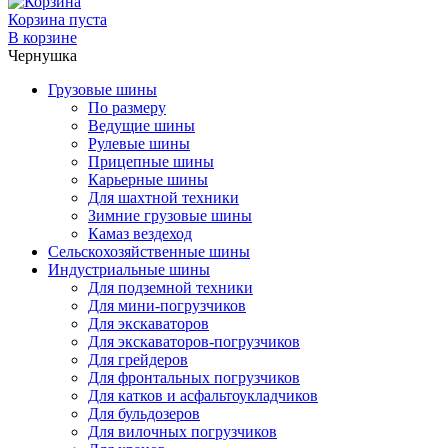
Корзина пуста
В корзине
Чернушка
Грузовые шины
По размеру
Ведущие шины
Рулевые шины
Прицепные шины
Карьерные шины
Для шахтной техники
Зимние грузовые шины
Камаз вездеход
Сельскохозяйственные шины
Индустриальные шины
Для подземной техники
Для мини-погрузчиков
Для экскаваторов
Для экскаваторов-погрузчиков
Для грейдеров
Для фронтальных погрузчиков
Для катков и асфальтоукладчиков
Для бульдозеров
Для вилочных погрузчиков