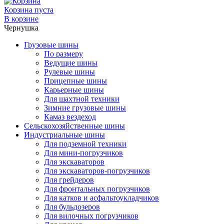
Корзина пуста
В корзине
Чернушка
Грузовые шины
По размеру
Ведущие шины
Рулевые шины
Прицепные шины
Карьерные шины
Для шахтной техники
Зимние грузовые шины
Камаз вездеход
Сельскохозяйственные шины
Индустриальные шины
Для подземной техники
Для мини-погрузчиков
Для экскаваторов
Для экскаваторов-погрузчиков
Для грейдеров
Для фронтальных погрузчиков
Для катков и асфальтоукладчиков
Для бульдозеров
Для вилочных погрузчиков